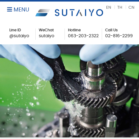
EN
TH
CN
MENU
Line ID
WeChat
Hotline
Call Us
@sutaiyo
sutaiyo
063-203-2322
02-816-2299