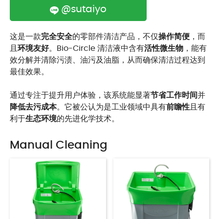
@sutaiyo
这是一款
完全安全
的零部件清洁产品，不仅
操作简便
，而
且
环境友好
。Bio-Circle 清洁液中含有
活性微生物
，能有
效分解并清除污渍、油污及油脂，从而确保清洁过程达到
最佳效果。
通过专注于提升用户体验，该系统能显著
节省工作时间
并
降低去污成本
。它被公认为是工业领域中具有
前瞻性
且有
利于
生态环境
的先进化学技术。
Manual Cleaning