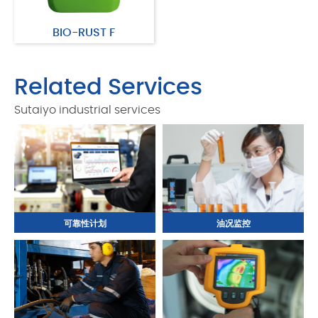
BIO-RUST F
Related Services
Sutaiyo industrial services
可靠性计划
油况监控