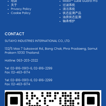
培训
Mobil™ Lube Guard Pro
关于
过滤系统
Privacy Policy
清洁系统
Cookie Policy
状态监测产品
油质状态监测
轴承维护
CONTACT
SUTAIYO INDUSTRIES INTERNATIONAL CO., LTD.
132/5 Moo 7 Suksawat Rd., Bang Chak, Phra Pradaeng, Samut
Prakarn 10130 Thailand.
Hotline: 063-203-2322
Tel: 02-816-0913-6, 02-816-2299
Fax: 02-463-6174
Tel: 02-816-0913-6, 02-816-2299
Fax: 02-463-6174