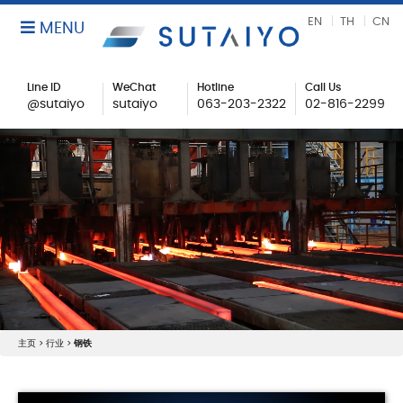
EN
TH
CN
MENU
Line ID
WeChat
Hotline
Call Us
@sutaiyo
sutaiyo
063-203-2322
02-816-2299
主页
>
行业
>
钢铁