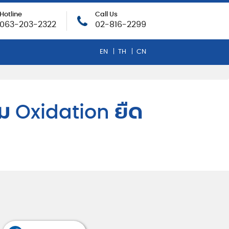
Hotline
Call Us
063-203-2322
02-816-2299
EN
TH
CN
ม Oxidation ยืด