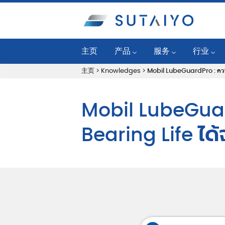
主页
产品
服务
行业
主页
>
Knowledges
>
Mobil LubeGuardPro : ควบคุ
工业润滑油
可靠性计划
发电厂
公路/越野润滑油
油况监控
燃气发动
Mobil LubeGuar
SKF 轴承和单元
液体管理服务
石油化工
Bearing Life ได้จ
润滑系统产品
润滑工程服务
一般制造
Mobil™ Lube Guard Pro
机器状态监控
纸浆和造
过滤系统
应用工程服务
钢铁
清洁系统
机械维护服务
舰队和建
状态监测产品