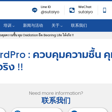
Line ID
WeChat
@sutaiyo
sutaiyo
培训
新闻与活动
关于
联系我们
มความชื้น คุม Oxidation ยืด Bearing Life ได้จริง !!
培训活动
公司概况
机
技术知识
战略移动分销商
dPro : ควบคุมความชื้น คุ
培训课程
可持续性
ริง !!
业
企业社会责任
纸
成就与奖励
职业机会
Need more information?
筑物
对新冠肺炎的响应
联系我们
隐私政策