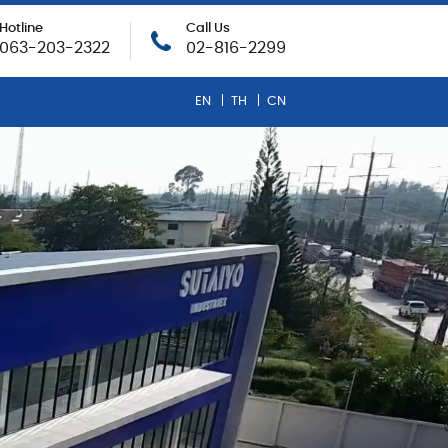
Hotline
Call Us
063-203-2322
02-816-2299
EN
TH
CN