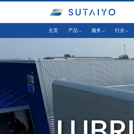
主页
产品
服务
行业
工业润滑油
可靠性计划
发电厂
公路/越野润滑油
油况监控
燃气发动
SKF 轴承和单元
液体管理服务
石油化工
润滑系统产品
润滑工程服务
一般制造
Mobil™ Lube Guard Pro
机器状态监控
纸浆和造
过滤系统
应用工程服务
钢铁
清洁系统
机械维护服务
舰队和建
状态监测产品