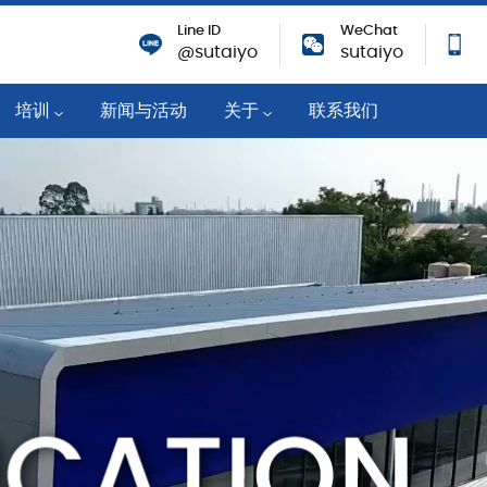
Line ID
WeChat
@sutaiyo
sutaiyo
培训
新闻与活动
关于
联系我们
培训活动
公司概况
机
技术知识
战略移动分销商
培训课程
可持续性
业
企业社会责任
纸
成就与奖励
职业机会
筑物
对新冠肺炎的响应
隐私政策