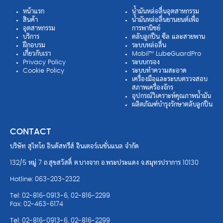
หน้าแรก
น้ำมันหล่อลื่นอุตสาหกรรม
สินค้า
น้ำมันหล่อลื่นยานยนต์เพื่อ
อุตสาหกรรม
การพานิชย์
บริการ
ตลับลูกปืน ซีล และสายพาน
ฝึกอบรม
ระบบหล่อลื่น
เกี่ยวกับเรา
Mobil™ LubeGuardPro
Privacy Policy
ระบบกรอง
Cookie Policy
ระบบทำความสะอาด
เครื่องมือและระบบตรวจสอบ
สภาพเครื่องจักร
อุปกรณ์วิเคราะห์คุณภาพน้ำมัน
ผลิตภัณฑ์บำรุงรักษาตลับลูกปืน
CONTACT
บริษัท สุไทโย อินดัสทรีส์ อินเตอร์เนชั่นแนล จำกัด
132/5 หมู่ 7 ถ.สุขสวัสดิ์ ต.บางจาก อ.พระประแดง จ.สมุทรปราการ 10130
Hotline: 063-203-2322
Tel: 02-816-0913-6, 02-816-2299
Fax: 02-463-6174
Tel: 02-816-0913-6, 02-816-2299