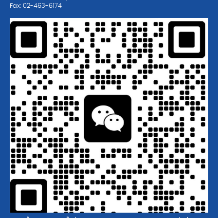
Fax: 02-463-6174