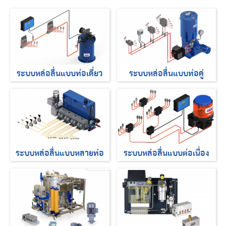
ระบบหล่อลื่นแบบท่อเดี่ยว
ระบบหล่อลื่นแบบท่อคู่
ระบบหล่อลื่นแบบหลายท่อ
ระบบหล่อลื่นแบบต่อเนื่อง