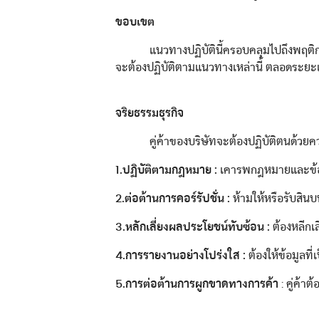
เครื่องจักร
ขอบเขต
อุปกรณ์วิเคราะห์คุณภาพน้ำมัน
แนวทางปฏิบัตินี้ครอบคลุมไปถึงพฤติกรรมด
ผลิตภัณฑ์บำรุงรักษาตลับลูกปืน
จะต้องปฏิบัติตามแนวทางเหล่านี้ ตลอดระยะเ
จริยธรรมธุรกิจ
คู่ค้าของบริษัทจะต้องปฏิบัติตนด้วยความซ
1.ปฏิบัติตามกฎหมาย
:
เคารพกฎหมายและข้อบั
2.ต่อต้านการคอร์รัปชั่น
:
ห้ามให้หรือรับสินบ
3.หลักเลี่ยงผลประโยชน์ทับซ้อน
:
ต้องหลีกเ
4.การรายงานอย่างโปร่งใส
:
ต้องให้ข้อมูลท
5.การต่อต้านการผูกขาดทางการค้า
: คู่ค้า