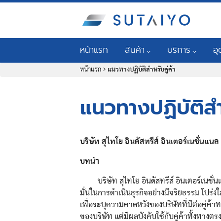
หน้าแรก
สินค้า
บริการ
อ
หน้าแรก
>
แนวทางปฏิบัติสำหรับคู่ค้า
น้ำมันหล่อลื่นอุตสาหกรรม
โปรแกรมเพิ่มความน่
อุ
น้ำมันหล่อลื่นยานยนต์เพื่อการพา
การวิเคราะห์น้ำมัน
เคร
แนวทางปฏิบัติสำห
ตลับลูกปืน ซีล และสายพาน
การบริการด้านการ
ปิโ
ระบบหล่อลื่น
การบริการด้านวิศ
อุต
บริษัท สุไทโย อินดัสทรีส์ อินเตอร์เนชั่นแนล
Mobil™ LubeGuardPro
การตรวจสอบสภาพเ
อุ
บทนำ
ระบบกรอง
การบริการวิศวกรร
อุ
บริษัท สุไทโย อินดัสทรีส์ อินเตอร์เน
ระบบทำความสะอาด
บริการซ่อมบำรุงเคร
ธุร
มั่นในการดำเนินธุรกิจอย่างมีจริยธรรม โปร
ก่อ
เพื่อระบุความคาดหวังของบริษัทที่มีต่อคู่ค้าท
เครื่องมือและระบบตรวจสอบสภ
ของบริษัท แต่มีผลบังคับใช้กับคู่ค้าทั้งทา