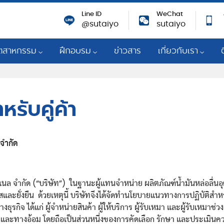
Line ID
WeChat
@sutaiyo
sutaiyo
ุตสาหกรรม
ฝึกอบรม
ข่าวสาร
เกี่ยวกับเรา
าเชื่อถือของเครื่องจักร
ตสาหกรรมการผลิตไฟฟ้า
การอบรมสัมนา
เกี่ยวกับเรา
นิชย์
หล่อลื่น
ื่องยนต์แก๊ส
Technical Knowledges
ผู้แทนจำหน่ายเชิงกลยุท
รับคู่ค้า
Mobil
จัดการสารหล่อลื่น
ตรเคมีและโรงกลั่น
Training Courses
การพัฒนาที่ยั่งยืน
วกรรม
สาหกรรมการผลิตทั่วไป
 จำกัด
ความรับผิดชอบต่อสัง
ครื่องจักร
ตสาหกรรมเยื่อและกระดาษ
รางวัลและความสำเร็จ
มด้านเทคนิค
ตสาหกรรมเหล็ก
ชั่นแนล จำกัด (“บริษัท”) ในฐานะผู้แทนจำหน่าย ผลิตภัณฑ์น้ำมันหล่อล
ร่วมงานกับเรา
ื่องจักรกล
กิจยานยนต์เพื่อการพาณิชย์และการ
่งใสและยั่งยืน ด้วยเหตุนี้ บริษัทจึงได้จัดทำนโยบายแนวทางการปฏิบัต
สร้าง
การตอบสนองต่อ CO
างธุรกิจ ได้แก่ ผู้จำหน่ายสินค้า ผู้ให้บริการ ผู้รับเหมา และผู้รับเหมา
าพ
งตรงและทางอ้อม โดยถือเป็นส่วนหนึ่งของการคัดเลือก รักษา และประเมิ