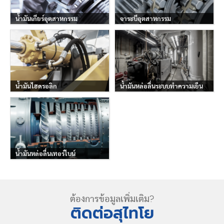
น้ำมันเกียร์อุตสาหกรรม
จาระบีอุตสาหกรรม
น้ำมันไฮดรอลิก
น้ำมันหล่อลื่นระบบทำความเย็น
น้ำมันหล่อลื่นเทอร์ไบน์
ต้องการข้อมูลเพิ่มเติม?
ติดต่อสุไทโย