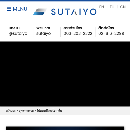
EN
TH
CN
MENU
Line ID
WeChat
สายด่วนโทร
ติดต่อโทร
@sutaiyo
sutaiyo
063-203-2322
02-816-2299
หน้าแรก
>
อุตสาหกรรม
>
ปิโตรเคมีและโรงกลั่น