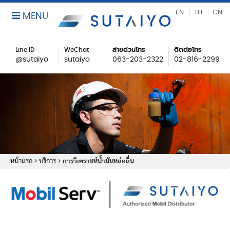
EN
TH
CN
MENU
Line ID
WeChat
สายด่วนโทร
ติดต่อโทร
@sutaiyo
sutaiyo
063-203-2322
02-816-2299
หน้าแรก
>
บริการ
>
การวิเคราะห์น้ำมันหล่อลื่น