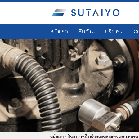
หน้าแรก
สินค้า
บริการ
อ
น้ำมันหล่อลื่นอุตสาหกรรม
โปรแกรมเพิ่มความน่
อุ
น้ำมันหล่อลื่นยานยนต์เพื่อการพา
การวิเคราะห์น้ำมัน
เคร
ตลับลูกปืน ซีล และสายพาน
การบริการด้านการ
ปิโ
ระบบหล่อลื่น
การบริการด้านวิศ
อุต
Mobil™ LubeGuardPro
การตรวจสอบสภาพเ
อุ
ระบบกรอง
การบริการวิศวกรร
อุ
ระบบทำความสะอาด
บริการซ่อมบำรุงเคร
ธุร
ก่อ
เครื่องมือและระบบตรวจสอบสภ
หน้าแรก
>
สินค้า
>
เครื่องมือและระบบตรวจสอบสภาพเค