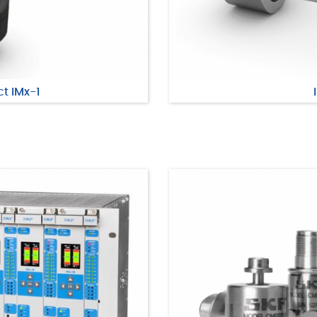
ct IMx-1
n