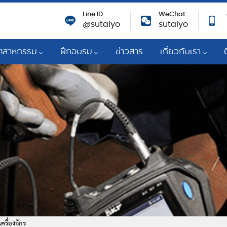
Line ID
WeChat
@sutaiyo
sutaiyo
ุตสาหกรรม
ฝึกอบรม
ข่าวสาร
เกี่ยวกับเรา
าเชื่อถือของเครื่องจักร
ตสาหกรรมการผลิตไฟฟ้า
การอบรมสัมนา
เกี่ยวกับเรา
นิชย์
หล่อลื่น
ื่องยนต์แก๊ส
Technical Knowledges
ผู้แทนจำหน่ายเชิงกลยุท
Mobil
จัดการสารหล่อลื่น
ตรเคมีและโรงกลั่น
Training Courses
การพัฒนาที่ยั่งยืน
วกรรม
สาหกรรมการผลิตทั่วไป
ความรับผิดชอบต่อสัง
ครื่องจักร
ตสาหกรรมเยื่อและกระดาษ
รางวัลและความสำเร็จ
มด้านเทคนิค
ตสาหกรรมเหล็ก
ร่วมงานกับเรา
ื่องจักรกล
กิจยานยนต์เพื่อการพาณิชย์และการ
สร้าง
การตอบสนองต่อ CO
าพ
รื่องจักร