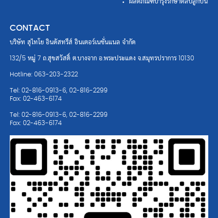
ผลิตภัณฑ์บำรุงรักษาตลับลูกปืน
CONTACT
บริษัท สุไทโย อินดัสทรีส์ อินเตอร์เนชั่นแนล จำกัด
132/5 หมู่ 7 ถ.สุขสวัสดิ์ ต.บางจาก อ.พระประแดง จ.สมุทรปราการ 10130
Hotline: 063-203-2322
Tel: 02-816-0913-6, 02-816-2299
Fax: 02-463-6174
Tel: 02-816-0913-6, 02-816-2299
Fax: 02-463-6174