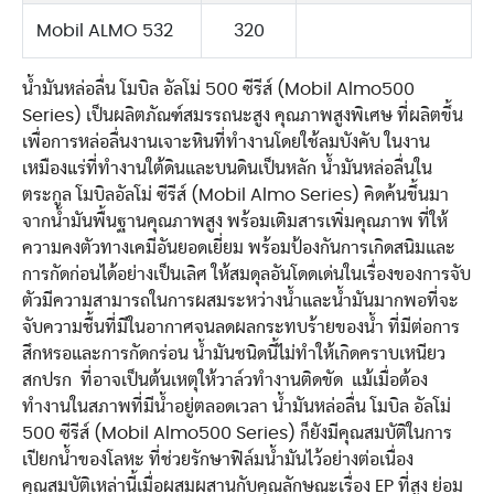
Mobil ALMO 532
320
น้ำมันหล่อลื่น โมบิล อัลโม่ 500 ซีรีส์ (Mobil Almo500
Series) เป็นผลิตภัณฑ์สมรรถนะสูง คุณภาพสูงพิเศษ ที่ผลิตขึ้น
เพื่อการหล่อลื่นงานเจาะหินที่ทำงานโดยใช้ลมบังคับ ในงาน
เหมืองแร่ที่ทำงานใต้ดินและบนดินเป็นหลัก น้ำมันหล่อลื่นใน
ตระกูล โมบิลอัลโม่ ซีรีส์ (Mobil Almo Series) คิดค้นขึ้นมา
จากน้ำมันพื้นฐานคุณภาพสูง พร้อมเติมสารเพิ่มคุณภาพ ที่ให้
ความคงตัวทางเคมีอันยอดเยี่ยม พร้อมป้องกันการเกิดสนิมและ
การกัดก่อนได้อย่างเป็นเลิศ ให้สมดุลอันโดดเด่นในเรื่องของการจับ
ตัวมีความสามารถในการผสมระหว่างน้ำและน้ำมันมากพอที่จะ
จับความชื้นที่มีในอากาศจนลดผลกระทบร้ายของน้ำ ที่มีต่อการ
สึกหรอและการกัดกร่อน น้ำมันชนิดนี้ไม่ทำให้เกิดคราบเหนียว
สกปรก ที่อาจเป็นต้นเหตุให้วาล์วทำงานติดขัด แม้เมื่อต้อง
ทำงานในสภาพที่มีน้ำอยู่ตลอดเวลา น้ำมันหล่อลื่น โมบิล อัลโม่
500 ซีรีส์ (Mobil Almo500 Series) ก็ยังมีคุณสมบัติในการ
เปียกน้ำของโลหะ ที่ช่วยรักษาฟิล์มน้ำมันไว้อย่างต่อเนื่อง
คุณสมบัติเหล่านี้เมื่อผสมผสานกับคุณลักษณะเรื่อง EP ที่สูง ย่อม