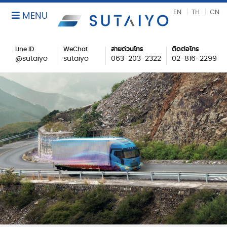
EN
TH
CN
MENU
Line ID
WeChat
สายด่วนโทร
ติดต่อโทร
@sutaiyo
sutaiyo
063-203-2322
02-816-2299