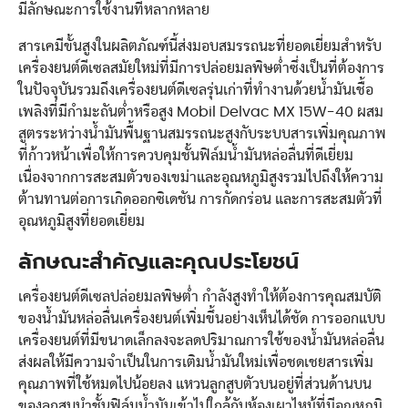
มีลักษณะการใช้งานที่หลากหลาย
สารเคมีขั้นสูงในผลิตภัณฑ์นี้ส่งมอบสมรรถนะที่ยอดเยี่ยมสำหรับ
เครื่องยนต์ดีเซลสมัยใหม่ที่มีการปล่อยมลพิษต่ำซึ่งเป็นที่ต้องการ
ในปัจจุบันรวมถึงเครื่องยนต์ดีเซลรุ่นเก่าที่ทำงานด้วยน้ำมันเชื้อ
เพลิงที่มีกำมะถันต่ำหรือสูง Mobil Delvac MX 15W-40 ผสม
สูตรระหว่างน้ำมันพื้นฐานสมรรถนะสูงกับระบบสารเพิ่มคุณภาพ
ที่ก้าวหน้าเพื่อให้การควบคุมชั้นฟิล์มน้ำมันหล่อลื่นที่ดีเยี่ยม
เนื่องจากการสะสมตัวของเขม่าและอุณหภูมิสูงรวมไปถึงให้ความ
ต้านทานต่อการเกิดออกซิเดชัน การกัดกร่อน และการสะสมตัวที่
อุณหภูมิสูงที่ยอดเยี่ยม
ลักษณะสำคัญและคุณประโยชน์
เครื่องยนต์ดีเซลปล่อยมลพิษต่ำ กำลังสูงทำให้ต้องการคุณสมบัติ
ของน้ำมันหล่อลื่นเครื่องยนต์เพิ่มขึ้นอย่างเห็นได้ชัด การออกแบบ
เครื่องยนต์ที่มีขนาดเล็กลงจะลดปริมาณการใช้ของน้ำมันหล่อลื่น
ส่งผลให้มีความจำเป็นในการเติมน้ำมันใหม่เพื่อชดเชยสารเพิ่ม
คุณภาพที่ใช้หมดไปน้อยลง แหวนลูกสูบตัวบนอยู่ที่ส่วนด้านบน
ของลูกสูบนำชั้นฟิล์มน้ำมันเข้าไปใกล้กับห้องเผาไหม้ที่มีอุณหภูมิ