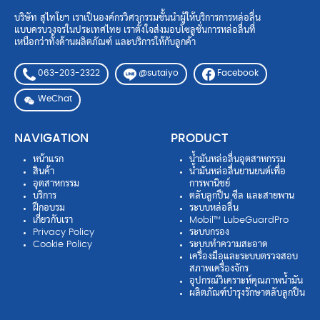
บริษัท สุไทโยฯ เราเป็นองค์กรวิศวกรรมชั้นนำผู้ให้บริการการหล่อลื่น
แบบครบวงจรในประเทศไทย เราตั้งใจส่งมอบโซลูชั่นการหล่อลื่นที่
เหนือกว่าทั้งด้านผลิตภัณฑ์ และบริการให้กับลูกค้า
063-203-2322
Facebook
@sutaiyo
WeChat
NAVIGATION
PRODUCT
หน้าแรก
น้ำมันหล่อลื่นอุตสาหกรรม
สินค้า
น้ำมันหล่อลื่นยานยนต์เพื่อ
อุตสาหกรรม
การพานิชย์
บริการ
ตลับลูกปืน ซีล และสายพาน
ฝึกอบรม
ระบบหล่อลื่น
เกี่ยวกับเรา
Mobil™ LubeGuardPro
Privacy Policy
ระบบกรอง
Cookie Policy
ระบบทำความสะอาด
เครื่องมือและระบบตรวจสอบ
สภาพเครื่องจักร
อุปกรณ์วิเคราะห์คุณภาพน้ำมัน
ผลิตภัณฑ์บำรุงรักษาตลับลูกปืน