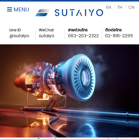
EN
TH
CN
MENU
Line ID
WeChat
สายด่วนโทร
ติดต่อโทร
@sutaiyo
sutaiyo
063-203-2322
02-816-2299