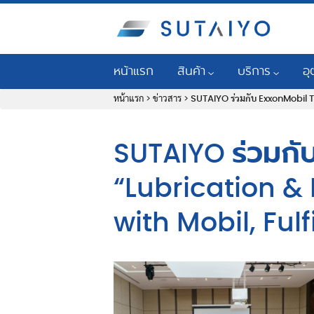
หน้าแรก
สินค้า
บริการ
อ
หน้าแรก
>
ข่าวสาร
>
SUTAIYO ร่วมกับ ExxonMobil T
น้ำมันหล่อลื่นอุตสาหกรรม
โปรแกรมเพิ่มความน่
อุ
น้ำมันหล่อลื่นยานยนต์เพื่อการพา
การวิเคราะห์น้ำมัน
เคร
SUTAIYO ร่วมกั
ตลับลูกปืน ซีล และสายพาน
การบริการด้านการ
ปิโ
“Lubrication & 
ระบบหล่อลื่น
การบริการด้านวิศ
อุต
with Mobil, Ful
Mobil™ LubeGuardPro
การตรวจสอบสภาพเ
อุ
ระบบกรอง
การบริการวิศวกรร
อุ
ระบบทำความสะอาด
บริการซ่อมบำรุงเคร
ธุร
ก่อ
เครื่องมือและระบบตรวจสอบสภ