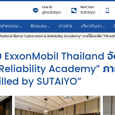
Line ID
WeChat
@sutaiyo
sutaiyo
ุตสาหกรรม
ฝึกอบรม
ข่าวสาร
เกี่ยวกับเรา
hailand จัดงาน “Lubrication & Reliability Academy” ภายใต้แนวคิด “Fill with
าเชื่อถือของเครื่องจักร
ตสาหกรรมการผลิตไฟฟ้า
การอบรมสัมนา
เกี่ยวกับเรา
นิชย์
หล่อลื่น
ื่องยนต์แก๊ส
Technical Knowledges
ผู้แทนจำหน่ายเชิงกลยุท
บ ExxonMobil Thailand จ
Mobil
จัดการสารหล่อลื่น
ตรเคมีและโรงกลั่น
Training Courses
การพัฒนาที่ยั่งยืน
Reliability Academy” ภาย
วกรรม
สาหกรรมการผลิตทั่วไป
ความรับผิดชอบต่อสัง
filled by SUTAIYO”
ครื่องจักร
ตสาหกรรมเยื่อและกระดาษ
รางวัลและความสำเร็จ
มด้านเทคนิค
ตสาหกรรมเหล็ก
ร่วมงานกับเรา
ื่องจักรกล
กิจยานยนต์เพื่อการพาณิชย์และการ
สร้าง
การตอบสนองต่อ CO
าพ