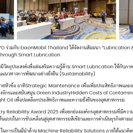
นโยบายการคุ้มครองข้
นโยบายคุกกี้
แนวทางปฏิบัติสำหรับคู
TAIYO ร่วมกับ ExxonMobil Thailand ได้จัดงานสัมมนา “Lubricatio
 through Smart Lubrication
ัตถุประสงค์เพื่อส่งเสริมความรู้ด้าน Smart Lubrication ให้กับภา
นุนแนวทางการพัฒนาอย่างยั่งยืน (Sustainability)
ายหัวข้อ อาทิStrategic Maintenance เพื่อเพิ่มประสิทธิภาพและ
รื่องจักรและสนับสนุน Green IndustryHidden Costs of Contamina
t Oil เพื่อปลดล็อกประสิทธิภาพและความยั่งยืนของอุตสาหกรรม
stry Reliability Award 2025 เพื่อยกย่ององค์กรอุตสาหกรรมที่มีความ
นต้นแบบในการขับเคลื่อนสู่อุตสาหกรรมสีเขียวและการดำเนินธุรกิจตา
O ในการเป็นผู้นำด้าน Machine Reliability Solutions ภายใต้แนวคิด